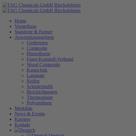
Home
Vorstellung
Standorte & Partner
Anwendungsgebiete
Gießereien
Composite
Phenolharze
Faser-Kunstoff-Verbund
Wood Composite
Kautschuk
Laminate
Reifen
Schmierstoffe
Beschichtungen
Thermoplaste
Polyurethane
Merkliste
News & Events
Karriere
Kontakt
Deutsch