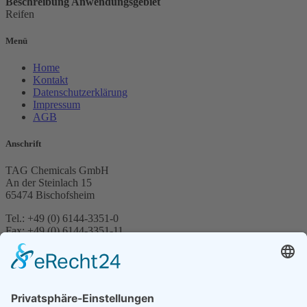
Beschreibung Anwendungsgebiet
Reifen
Menü
Home
Kontakt
Datenschutzerklärung
Impressum
AGB
Anschrift
TAG Chemicals GmbH
An der Steinlach 15
65474 Bischofsheim
Tel.: +49 (0) 6144-3351-0
Fax: +49 (0) 6144-3351-11
E-Mail: info@tag-chemicals.com
Suche