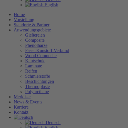
English
Home
Vorstellung
Standorte & Partner
Anwendungsgebiete
Gießereien
Composite
Phenolharze
Faser-Kunstoff-Verbund
Wood Composite
Kautschuk
Laminate
Reifen
Schmierstoffe
Beschichtungen
Thermoplaste
Polyurethane
Merkliste
News & Events
Karriere
Kontakt
Deutsch
English