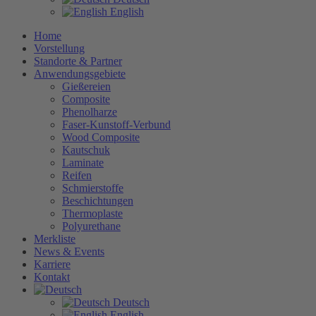
English
Home
Vorstellung
Standorte & Partner
Anwendungsgebiete
Gießereien
Composite
Phenolharze
Faser-Kunstoff-Verbund
Wood Composite
Kautschuk
Laminate
Reifen
Schmierstoffe
Beschichtungen
Thermoplaste
Polyurethane
Merkliste
News & Events
Karriere
Kontakt
Deutsch
English