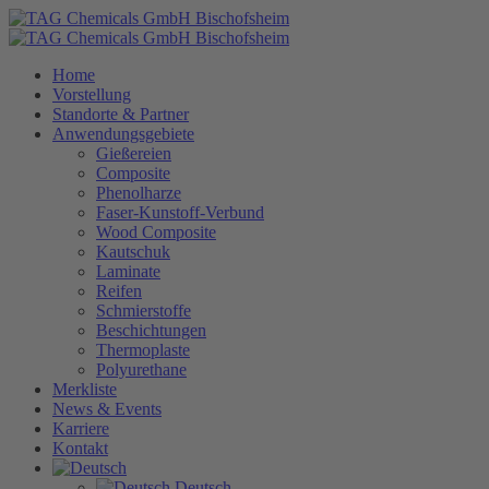
Home
Vorstellung
Standorte & Partner
Anwendungsgebiete
Gießereien
Composite
Phenolharze
Faser-Kunstoff-Verbund
Wood Composite
Kautschuk
Laminate
Reifen
Schmierstoffe
Beschichtungen
Thermoplaste
Polyurethane
Merkliste
News & Events
Karriere
Kontakt
Deutsch