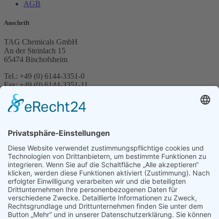
AGB
Anschrift
TAG Chemicals GmbH
An der Steinlach 15
65474 Bischofsheim
Tel.: +49 (0) 6144-3351-0
Fax: +49 (0) 6144-3351-11
E-Mail: info@tag-chemicals.com
Suche
© 2024 TAG Chemicals GmbH | Alle Rechte vorbehalten
Cart