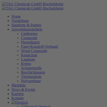
Home
Vorstellung
Standorte & Partner
Anwendungsgebiete
Gießereien
Composite
Phenolharze
Faser-Kunstoff-Verbund
Wood Composite
Kautschuk
Laminate
Reifen
Schmierstoffe
Beschichtungen
Thermoplaste
Polyurethane
Merkliste
News & Events
Karriere
Kontakt
Deutsch