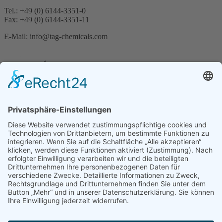
Tel.: +49 (0) 6144-3351-0
Fax: +49 (0) 6144-3351-11
E-Mail: info@tag-chemicals.com
Suche
© 2024 TAG Chemicals GmbH | Alle Rechte vorbehalten
Cart
Login